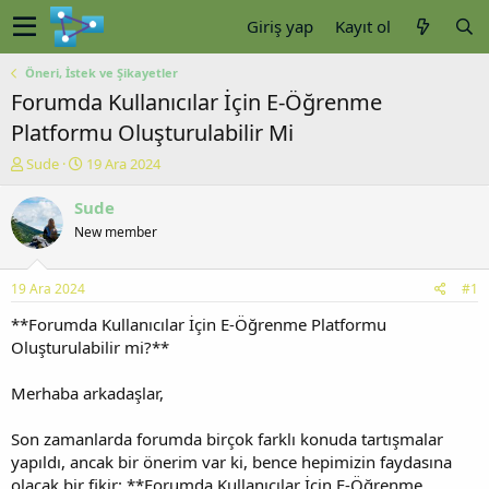
Giriş yap
Kayıt ol
Öneri, İstek ve Şikayetler
Forumda Kullanıcılar İçin E-Öğrenme
Platformu Oluşturulabilir Mi
K
B
Sude
19 Ara 2024
o
a
n
ş
Sude
u
l
New member
y
a
u
n
b
g
19 Ara 2024
#1
a
ı
ş
ç
**Forumda Kullanıcılar İçin E-Öğrenme Platformu
l
t
Oluşturulabilir mi?**
a
a
t
r
Merhaba arkadaşlar,
a
i
n
h
Son zamanlarda forumda birçok farklı konuda tartışmalar
i
yapıldı, ancak bir önerim var ki, bence hepimizin faydasına
olacak bir fikir: **Forumda Kullanıcılar İçin E-Öğrenme