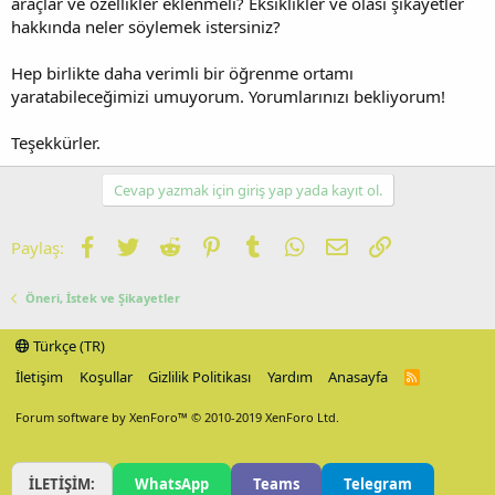
araçlar ve özellikler eklenmeli? Eksiklikler ve olası şikayetler
hakkında neler söylemek istersiniz?
Hep birlikte daha verimli bir öğrenme ortamı
yaratabileceğimizi umuyorum. Yorumlarınızı bekliyorum!
Teşekkürler.
Cevap yazmak için giriş yap yada kayıt ol.
Facebook
Twitter
Reddit
Pinterest
Tumblr
WhatsApp
E-posta
Link
Paylaş:
Öneri, İstek ve Şikayetler
Türkçe (TR)
İletişim
Koşullar
Gizlilik Politikası
Yardım
Anasayfa
R
S
S
Forum software by XenForo™
© 2010-2019 XenForo Ltd.
İLETİŞİM:
WhatsApp
Teams
Telegram