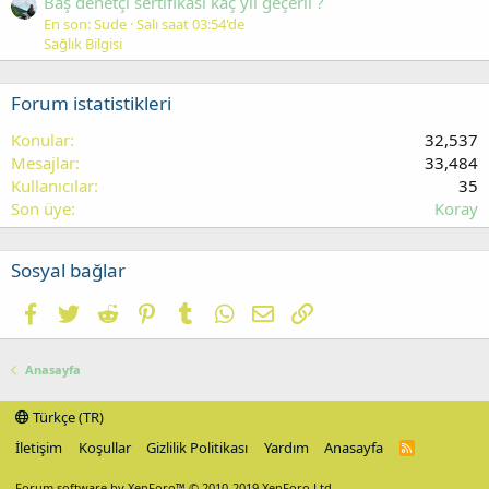
Baş denetçi sertifikası kaç yıl geçerli ?
En son: Sude
Salı saat 03:54'de
Sağlık Bilgisi
Forum istatistikleri
Konular
32,537
Mesajlar
33,484
Kullanıcılar
35
Son üye
Koray
Sosyal bağlar
Facebook
Twitter
Reddit
Pinterest
Tumblr
WhatsApp
E-posta
Link
Anasayfa
Türkçe (TR)
İletişim
Koşullar
Gizlilik Politikası
Yardım
Anasayfa
R
S
S
Forum software by XenForo™
© 2010-2019 XenForo Ltd.