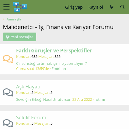
Giriş yap
Kayıt ol
Anasayfa
Malidenetci - İş, Finans ve Kariyer Forumu
Yeni mesajlar
Farklı Görüşler ve Perspektifler
Konular
635
Mesajlar
855
Cinsel isteği artırmak için ne yapmalıyım ?
Cuma saat 13:59'de
Emirhan
Aşk Hayatı
Konular
5
Mesajlar
5
Sevdiğin Erkeği Nasıl Unutursun
22 Ara 2022
rotimi
Selülit Forum
Konular
5
Mesajlar
5