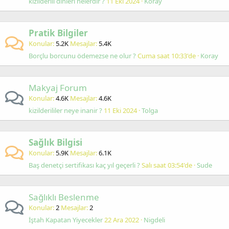
kizilderili dinleri nelerdir ?
11 Eki 2024
Koray
Pratik Bilgiler
Konular
5.2K
Mesajlar
5.4K
Borçlu borcunu ödemezse ne olur ?
Cuma saat 10:33'de
Koray
Makyaj Forum
Konular
4.6K
Mesajlar
4.6K
kizilderililer neye inanir ?
11 Eki 2024
Tolga
Sağlık Bilgisi
Konular
5.9K
Mesajlar
6.1K
Baş denetçi sertifikası kaç yıl geçerli ?
Salı saat 03:54'de
Sude
Sağlıklı Beslenme
Konular
2
Mesajlar
2
İştah Kapatan Yiyecekler
22 Ara 2022
Nigdeli