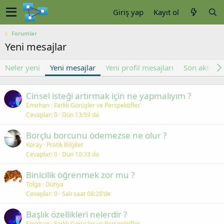
Giriş yap
Kayıt ol
Forumlar
Yeni mesajlar
Neler yeni
Yeni mesajlar
Yeni profil mesajları
Son aktivite
Cinsel isteği artırmak için ne yapmalıyım ?
Emirhan
Farklı Görüşler ve Perspektifler
Cevaplar
0
Dün 13:59 da
Borçlu borcunu ödemezse ne olur ?
Koray
Pratik Bilgiler
Cevaplar
0
Dün 10:33 da
Binicilik öğrenmek zor mu ?
Tolga
Dünya
Cevaplar
0
Salı saat 08:28'de
Başlık özellikleri nelerdir ?
Emirhan
Farklı Görüşler ve Perspektifler