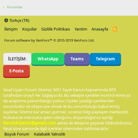
Forumlar
Türkçe (TR)
İletişim
Koşullar
Gizlilik Politikası
Yardım
Anasayfa
R
S
S
Forum software by XenForo™
© 2010-2019 XenForo Ltd.
İLETİŞİM:
WhatsApp
Teams
Telegram
E-Posta
Yasal Uyarı: Forum Sitemiz; 5651 Sayılı Kanun kapsamında BTK
tarafından onaylı Yer Sağlayıcı'dır. Bu sebeple içerikleri kontrol etme ya
da araştırma yükümlülüğü yoktur. Üyeler yazdığı içeriklerden
sorumludur ve siteye üye olmak ile bu sorumluluğu kabul etmiş
sayılırlar. Sitemiz kar amacı gütmez, ücretsiz bilgi paylaşım merkezidir.
Hukuka ve mevzuata aykırı olduğunu düşündüğünüz içeriği
forumhizmeti@gmail.com
adresi ile iletişime geçerek bildirebilirsiniz.
Yasal süre içerisinde ilgili içerikler sitemizden kaldırılacaktır.
Büyük Forum
Kalabalık Yalnızlık