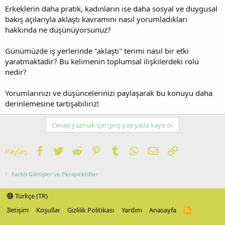
Erkeklerin daha pratik, kadınların ise daha sosyal ve duygusal
bakış açılarıyla aklaştı kavramını nasıl yorumladıkları
hakkında ne düşünüyorsunuz?
Günümüzde iş yerlerinde "aklaştı" terimi nasıl bir etki
yaratmaktadır? Bu kelimenin toplumsal ilişkilerdeki rolü
nedir?
Yorumlarınızı ve düşüncelerinizi paylaşarak bu konuyu daha
derinlemesine tartışabiliriz!
Cevap yazmak için giriş yap yada kayıt ol.
Facebook
Twitter
Reddit
Pinterest
Tumblr
WhatsApp
E-posta
Link
Paylaş:
Farklı Görüşler ve Perspektifler
Türkçe (TR)
İletişim
Koşullar
Gizlilik Politikası
Yardım
Anasayfa
R
S
S