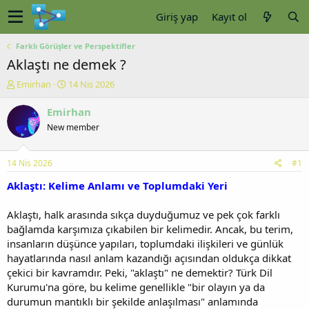
Giriş yap
Kayıt ol
Farklı Görüşler ve Perspektifler
Aklaştı ne demek ?
K
B
Emirhan
14 Nis 2026
o
a
n
ş
Emirhan
u
l
New member
y
a
u
n
b
g
14 Nis 2026
#1
a
ı
ş
ç
Aklaştı: Kelime Anlamı ve Toplumdaki Yeri
l
t
a
a
Aklaştı, halk arasında sıkça duyduğumuz ve pek çok farklı
t
r
bağlamda karşımıza çıkabilen bir kelimedir. Ancak, bu terim,
a
i
insanların düşünce yapıları, toplumdaki ilişkileri ve günlük
n
h
hayatlarında nasıl anlam kazandığı açısından oldukça dikkat
i
çekici bir kavramdır. Peki, "aklaştı" ne demektir? Türk Dil
Kurumu'na göre, bu kelime genellikle "bir olayın ya da
durumun mantıklı bir şekilde anlaşılması" anlamında