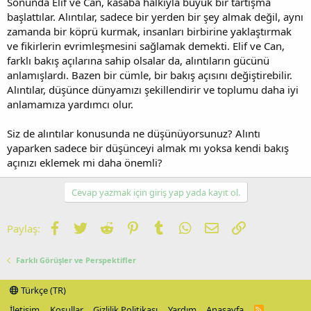
Sonunda Elif ve Can, kasaba halkıyla büyük bir tartışma
başlattılar. Alıntılar, sadece bir yerden bir şey almak değil, aynı
zamanda bir köprü kurmak, insanları birbirine yaklaştırmak
ve fikirlerin evrimleşmesini sağlamak demekti. Elif ve Can,
farklı bakış açılarına sahip olsalar da, alıntıların gücünü
anlamışlardı. Bazen bir cümle, bir bakış açısını değiştirebilir.
Alıntılar, düşünce dünyamızı şekillendirir ve toplumu daha iyi
anlamamıza yardımcı olur.
Siz de alıntılar konusunda ne düşünüyorsunuz? Alıntı
yaparken sadece bir düşünceyi almak mı yoksa kendi bakış
açınızı eklemek mi daha önemli?
Cevap yazmak için giriş yap yada kayıt ol.
Facebook
Twitter
Reddit
Pinterest
Tumblr
WhatsApp
E-posta
Link
Paylaş:
Farklı Görüşler ve Perspektifler
Türkçe (TR)
İletişim
Koşullar
Gizlilik Politikası
Yardım
Anasayfa
R