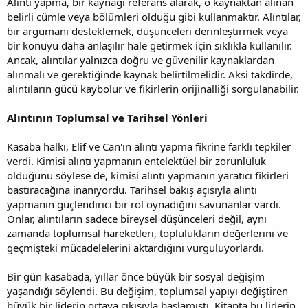
Alıntı yapma, bir kaynağı referans alarak, o kaynaktan alınan
belirli cümle veya bölümleri olduğu gibi kullanmaktır. Alıntılar,
bir argümanı desteklemek, düşünceleri derinleştirmek veya
bir konuyu daha anlaşılır hale getirmek için sıklıkla kullanılır.
Ancak, alıntılar yalnızca doğru ve güvenilir kaynaklardan
alınmalı ve gerektiğinde kaynak belirtilmelidir. Aksi takdirde,
alıntıların gücü kaybolur ve fikirlerin orijinalliği sorgulanabilir.
Alıntının Toplumsal ve Tarihsel Yönleri
Kasaba halkı, Elif ve Can'ın alıntı yapma fikrine farklı tepkiler
verdi. Kimisi alıntı yapmanın entelektüel bir zorunluluk
olduğunu söylese de, kimisi alıntı yapmanın yaratıcı fikirleri
bastıracağına inanıyordu. Tarihsel bakış açısıyla alıntı
yapmanın güçlendirici bir rol oynadığını savunanlar vardı.
Onlar, alıntıların sadece bireysel düşünceleri değil, aynı
zamanda toplumsal hareketleri, toplulukların değerlerini ve
geçmişteki mücadelelerini aktardığını vurguluyorlardı.
Bir gün kasabada, yıllar önce büyük bir sosyal değişim
yaşandığı söylendi. Bu değişim, toplumsal yapıyı değiştiren
büyük bir liderin ortaya çıkışıyla başlamıştı. Kitapta bu liderin