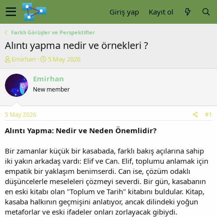
Giriş yap
Kayıt ol
Farklı Görüşler ve Perspektifler
Alıntı yapma nedir ve örnekleri ?
K
B
Emirhan
5 May 2026
o
a
n
ş
Emirhan
u
l
New member
y
a
u
n
b
g
5 May 2026
#1
a
ı
ş
ç
Alıntı Yapma: Nedir ve Neden Önemlidir?
l
t
a
a
Bir zamanlar küçük bir kasabada, farklı bakış açılarına sahip
t
r
iki yakın arkadaş vardı: Elif ve Can. Elif, toplumu anlamak için
a
i
empatik bir yaklaşım benimserdi. Can ise, çözüm odaklı
n
h
düşüncelerle meseleleri çözmeyi severdi. Bir gün, kasabanın
i
en eski kitabı olan "Toplum ve Tarih" kitabını buldular. Kitap,
kasaba halkının geçmişini anlatıyor, ancak dilindeki yoğun
metaforlar ve eski ifadeler onları zorlayacak gibiydi.