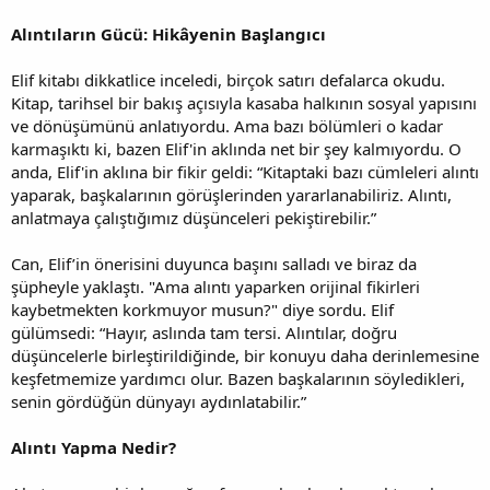
Alıntıların Gücü: Hikâyenin Başlangıcı
Elif kitabı dikkatlice inceledi, birçok satırı defalarca okudu.
Kitap, tarihsel bir bakış açısıyla kasaba halkının sosyal yapısını
ve dönüşümünü anlatıyordu. Ama bazı bölümleri o kadar
karmaşıktı ki, bazen Elif'in aklında net bir şey kalmıyordu. O
anda, Elif'in aklına bir fikir geldi: “Kitaptaki bazı cümleleri alıntı
yaparak, başkalarının görüşlerinden yararlanabiliriz. Alıntı,
anlatmaya çalıştığımız düşünceleri pekiştirebilir.”
Can, Elif’in önerisini duyunca başını salladı ve biraz da
şüpheyle yaklaştı. "Ama alıntı yaparken orijinal fikirleri
kaybetmekten korkmuyor musun?" diye sordu. Elif
gülümsedi: “Hayır, aslında tam tersi. Alıntılar, doğru
düşüncelerle birleştirildiğinde, bir konuyu daha derinlemesine
keşfetmemize yardımcı olur. Bazen başkalarının söyledikleri,
senin gördüğün dünyayı aydınlatabilir.”
Alıntı Yapma Nedir?