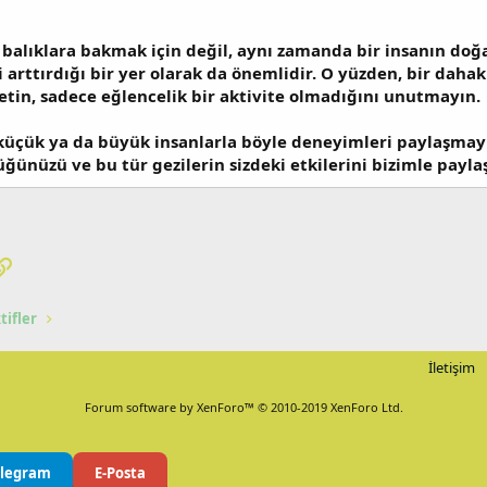
balıklara bakmak için değil, aynı zamanda bir insanın doğ
i arttırdığı bir yer olarak da önemlidir. O yüzden, bir dahak
retin, sadece eğlencelik bir aktivite olmadığını unutmayın.
 küçük ya da büyük insanlarla böyle deneyimleri paylaşma
ünüzü ve bu tür gezilerin sizdeki etkilerini bizimle paylaş
pp
osta
Link
tifler
İletişim
Forum software by XenForo™
© 2010-2019 XenForo Ltd.
elegram
E-Posta