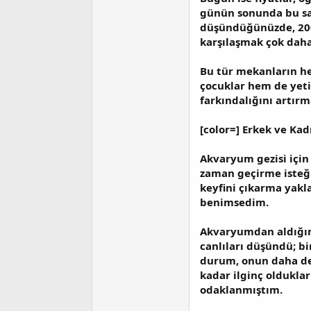
günün sonunda bu sad
düşündüğünüzde, 2000-
karşılaşmak çok daha
Bu tür mekanların he
çocuklar hem de yeti
farkındalığını artır
[color=] Erkek ve Ka
Akvaryum gezisi için 
zaman geçirme isteği
keyfini çıkarma yakl
benimsedim.
Akvaryumdan aldığımı
canlıları düşündü; bi
durum, onun daha der
kadar ilginç olduklar
odaklanmıştım.