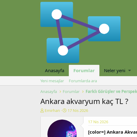
Anasayfa
Forumlar
Neler yeni
Yeni mesajlar
Forumlarda ara
Anasayfa
Forumlar
Farklı Görüşler ve Perspek
Ankara akvaryum kaç TL ?
K
B
Emirhan
17 Nis 2026
o
a
n
ş
17 Nis 2026
u
l
[color=] Ankara Akva
y
a