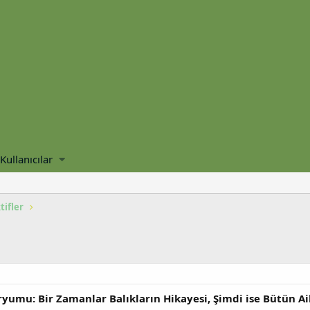
Kullanıcılar
tifler
ryumu: Bir Zamanlar Balıkların Hikayesi, Şimdi ise Bütün Ai