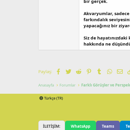
bir gerçek.
Akvaryumlar, sadece 
farkındalık seviyesin
yapacağınız bir ziya
Siz de hayatınızdaki
hakkında ne düşündüğ
Facebook
Twitter
Reddit
Pinterest
Tumblr
WhatsA
E-p
Paylaş:
Anasayfa
Forumlar
Farklı Görüşler ve Perspek
Türkçe (TR)
İLETİŞİM:
WhatsApp
Teams
T