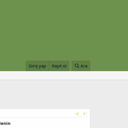
Giriş yap
Kayıt ol
Ara
#1
lenin