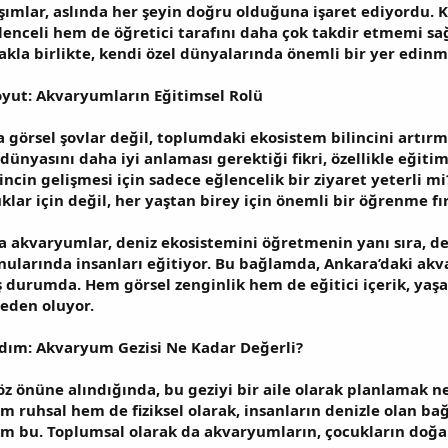
şımlar, aslında her şeyin doğru olduğuna işaret ediyordu. K
celi hem de öğretici tarafını daha çok takdir etmemi sağl
makla birlikte, kendi özel dünyalarında önemli bir yer edinmi
oyut: Akvaryumların Eğitimsel Rolü
 görsel şovlar değil, toplumdaki ekosistem bilincini artır
dünyasını daha iyi anlaması gerektiği fikri, özellikle eğiti
incin gelişmesi için sadece eğlencelik bir ziyaret yeterli m
ar için değil, her yaştan birey için önemli bir öğrenme fır
akvaryumlar, deniz ekosistemini öğretmenin yanı sıra, den
 konularında insanları eğitiyor. Bu bağlamda, Ankara’daki a
ş durumda. Hem görsel zenginlik hem de eğitici içerik, yaş
eden oluyor.
 Adım: Akvaryum Gezisi Ne Kadar Değerli?
öz önüne alındığında, bu geziyi bir aile olarak planlamak 
 ruhsal hem de fiziksel olarak, insanların denizle olan ba
im bu. Toplumsal olarak da akvaryumların, çocukların doğa 