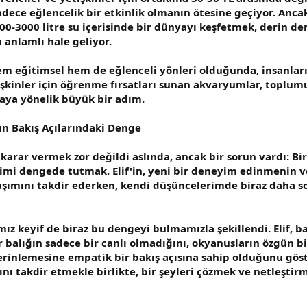
ece eğlencelik bir etkinlik olmanın ötesine geçiyor. Anca
3000 litre su içerisinde bir dünyayı keşfetmek, derin deni
 anlamlı hale geliyor.
m eğitimsel hem de eğlenceli yönleri olduğunda, insanları 
şkinler için öğrenme fırsatları sunan akvaryumlar, toplumu
maya yönelik büyük bir adım.
dın Bakış Açılarındaki Denge
karar vermek zor değildi aslında, ancak bir sorun vardı: Bir
mi dengede tutmak. Elif'in, yeni bir deneyim edinmenin ve
aşımını takdir ederken, kendi düşüncelerimde biraz daha s
z keyif de biraz bu dengeyi bulmamızla şekillendi. Elif, ba
r balığın sadece bir canlı olmadığını, okyanusların özgün 
inlemesine empatik bir bakış açısına sahip olduğunu göste
ını takdir etmekle birlikte, bir şeyleri çözmek ve netleşt