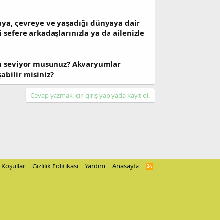
aya, çevreye ve yaşadığı dünyaya dair
i sefere arkadaşlarınızla ya da ailenizle
yı seviyor musunuz? Akvaryumlar
abilir misiniz?
Cevap yazmak için giriş yap yada kayıt ol.
Koşullar
Gizlilik Politikası
Yardım
Anasayfa
R
S
S