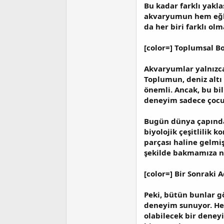
Bu kadar farklı yakla
akvaryumun hem eğlen
da her biri farklı ol
[color=] Toplumsal B
Akvaryumlar yalnızca
Toplumun, deniz altı 
önemli. Ancak, bu bil
deneyim sadece çocukl
Bugün dünya çapında 
biyolojik çeşitlilik
parçası haline gelmi
şekilde bakmamıza n
[color=] Bir Sonraki
Peki, bütün bunlar g
deneyim sunuyor. Hem
olabilecek bir deney