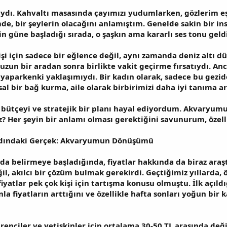
ıydı. Kahvaltı masasında çayımızı yudumlarken, gözlerim 
mde, bir şeylerin olacağını anlamıştım. Genelde sakin bir in
in güne başladığı sırada, o şaşkın ama kararlı ses tonu gel
i için sadece bir eğlence değil, aynı zamanda deniz altı dü
 uzun bir aradan sonra birlikte vakit geçirme fırsatıydı. A
yi yaparkenki yaklaşımıydı. Bir kadın olarak, sadece bu gezid
al bir bağ kurma, aile olarak birbirimizi daha iyi tanıma a
bütçeyi ve stratejik bir planı hayal ediyordum. Akvaryumun 
? Her şeyin bir anlamı olması gerektiğini savunurum, özell
 Ardındaki Gerçek: Akvaryumun Dönüşümü
da belirmeye başladığında, fiyatlar hakkında da biraz ar
l, akılcı bir çözüm bulmak gerekirdi. Geçtiğimiz yıllarda,
iyatlar pek çok kişi için tartışma konusu olmuştu. İlk açıldı
a fiyatların arttığını ve özellikle hafta sonları yoğun bir 
ğrenciler ve yetişkinler için ortalama 30-50 TL arasında değ