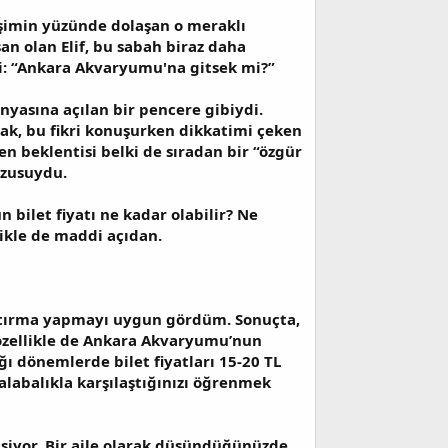
eşimin yüzünde dolaşan o meraklı
san olan Elif, bu sabah biraz daha
di: “Ankara Akvaryumu'na gitsek mi?”
nyasına açılan bir pencere gibiydi.
ncak, bu fikri konuşurken dikkatimi çeken
en beklentisi belki de sıradan bir “özgür
rzusuydu.
bilet fiyatı ne kadar olabilir? Ne
ikle de maddi açıdan.
aştırma yapmayı uygun gördüm. Sonuçta,
 özellikle de Ankara Akvaryumu’nun
ğı dönemlerde bilet fiyatları 15-20 TL
kalabalıkla karşılaştığınızı öğrenmek
işiyor. Bir aile olarak düşündüğünüzde,