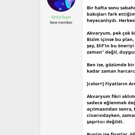
u
n
b
g
Bir hafta sonu sabah
a
ı
bakışları fark ettiği
Emirhan
ş
ç
heyecanlıydı. Herkes
l
t
New member
a
a
Akvaryum, pek çok kiş
t
r
a
i
Bizim içinse bu plan,
n
h
şey, Elif’in bu öneri
i
zaman” değil, duygus
Ben ise, gözümde bir 
kadar zaman harcarız
[color=] Fiyatların
Akvaryum fikri aklım
sadece eğlenmek deği
açılmasından sonra, f
civarındayken, zamanl
şaşırtıcı değildi.
Bugün ise fiyatlar, ö