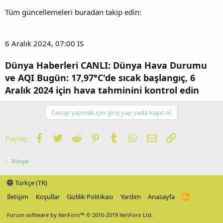
Tüm güncellemeleri buradan takip edin:
6 Aralık 2024, 07:00 IS
Dünya Haberleri CANLI: Dünya Hava Durumu
ve AQI Bugün: 17,97°C'de sıcak başlangıç, 6
Aralık 2024 için hava tahminini kontrol edin
Cevap yazmak için giriş yap yada kayıt ol.
Facebook
Twitter
Reddit
Pinterest
Tumblr
WhatsApp
E-posta
Link
Paylaş:
Dünya
Türkçe (TR)
İletişim
Koşullar
Gizlilik Politikası
Yardım
Anasayfa
R
S
S
Forum software by XenForo™
© 2010-2019 XenForo Ltd.