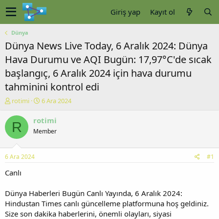
Giriş yap
Kayıt ol
Dünya
Dünya News Live Today, 6 Aralık 2024: Dünya
Hava Durumu ve AQI Bugün: 17,97°C'de sıcak
başlangıç, 6 Aralık 2024 için hava durumu
tahminini kontrol edi
K
B
rotimi
6 Ara 2024
o
a
n
ş
rotimi
R
u
l
Member
y
a
u
n
b
g
6 Ara 2024
#1
a
ı
ş
ç
Canlı
l
t
a
a
Dünya Haberleri Bugün Canlı Yayında, 6 Aralık 2024:
t
r
Hindustan Times canlı güncelleme platformuna hoş geldiniz.
a
i
Size son dakika haberlerini, önemli olayları, siyasi
n
h