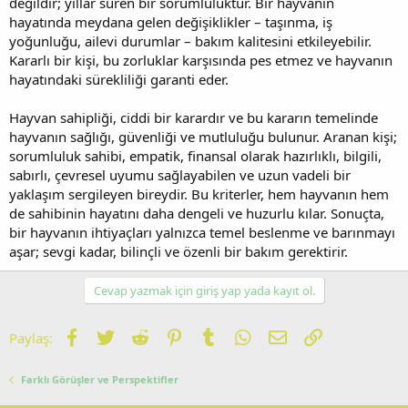
değildir; yıllar süren bir sorumluluktur. Bir hayvanın
hayatında meydana gelen değişiklikler – taşınma, iş
yoğunluğu, ailevi durumlar – bakım kalitesini etkileyebilir.
Kararlı bir kişi, bu zorluklar karşısında pes etmez ve hayvanın
hayatındaki sürekliliği garanti eder.
Hayvan sahipliği, ciddi bir karardır ve bu kararın temelinde
hayvanın sağlığı, güvenliği ve mutluluğu bulunur. Aranan kişi;
sorumluluk sahibi, empatik, finansal olarak hazırlıklı, bilgili,
sabırlı, çevresel uyumu sağlayabilen ve uzun vadeli bir
yaklaşım sergileyen bireydir. Bu kriterler, hem hayvanın hem
de sahibinin hayatını daha dengeli ve huzurlu kılar. Sonuçta,
bir hayvanın ihtiyaçları yalnızca temel beslenme ve barınmayı
aşar; sevgi kadar, bilinçli ve özenli bir bakım gerektirir.
Cevap yazmak için giriş yap yada kayıt ol.
Facebook
Twitter
Reddit
Pinterest
Tumblr
WhatsApp
E-posta
Link
Paylaş:
Farklı Görüşler ve Perspektifler