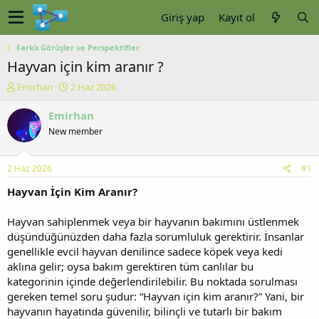
Giriş yap
Kayıt ol
Farklı Görüşler ve Perspektifler
Hayvan için kim aranır ?
K
B
Emirhan
2 Haz 2026
o
a
n
ş
Emirhan
u
l
New member
y
a
u
n
b
g
2 Haz 2026
#1
a
ı
ş
ç
Hayvan İçin Kim Aranır?
l
t
a
a
Hayvan sahiplenmek veya bir hayvanın bakımını üstlenmek
t
r
düşündüğünüzden daha fazla sorumluluk gerektirir. İnsanlar
a
i
genellikle evcil hayvan denilince sadece köpek veya kedi
n
h
aklına gelir; oysa bakım gerektiren tüm canlılar bu
i
kategorinin içinde değerlendirilebilir. Bu noktada sorulması
gereken temel soru şudur: “Hayvan için kim aranır?” Yani, bir
hayvanın hayatında güvenilir, bilinçli ve tutarlı bir bakım