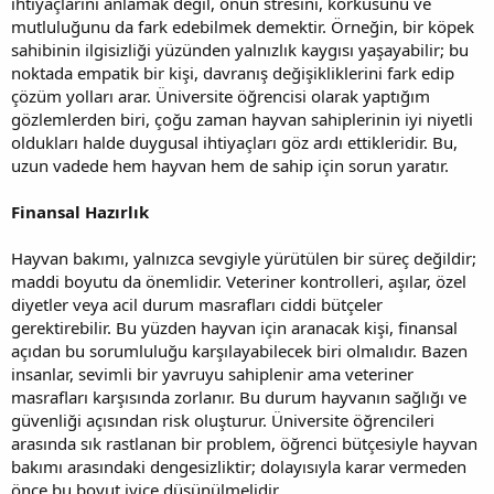
ihtiyaçlarını anlamak değil, onun stresini, korkusunu ve
mutluluğunu da fark edebilmek demektir. Örneğin, bir köpek
sahibinin ilgisizliği yüzünden yalnızlık kaygısı yaşayabilir; bu
noktada empatik bir kişi, davranış değişikliklerini fark edip
çözüm yolları arar. Üniversite öğrencisi olarak yaptığım
gözlemlerden biri, çoğu zaman hayvan sahiplerinin iyi niyetli
oldukları halde duygusal ihtiyaçları göz ardı ettikleridir. Bu,
uzun vadede hem hayvan hem de sahip için sorun yaratır.
Finansal Hazırlık
Hayvan bakımı, yalnızca sevgiyle yürütülen bir süreç değildir;
maddi boyutu da önemlidir. Veteriner kontrolleri, aşılar, özel
diyetler veya acil durum masrafları ciddi bütçeler
gerektirebilir. Bu yüzden hayvan için aranacak kişi, finansal
açıdan bu sorumluluğu karşılayabilecek biri olmalıdır. Bazen
insanlar, sevimli bir yavruyu sahiplenir ama veteriner
masrafları karşısında zorlanır. Bu durum hayvanın sağlığı ve
güvenliği açısından risk oluşturur. Üniversite öğrencileri
arasında sık rastlanan bir problem, öğrenci bütçesiyle hayvan
bakımı arasındaki dengesizliktir; dolayısıyla karar vermeden
önce bu boyut iyice düşünülmelidir.