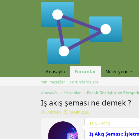
Anasayfa
Forumlar
Neler yeni
Yeni mesajlar
Forumlarda ara
Anasayfa
Forumlar
Farklı Görüşler ve Perspek
Iş akış şeması ne demek ?
K
B
Emirhan
18 Nis 2026
o
a
n
ş
18 Nis 2026
u
l
Iş Akış Şeması: İşle
y
a