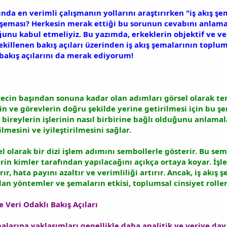
sında en verimli çalışmanın yollarını araştırırken "iş akış ş
ış şeması? Herkesin merak ettiği bu sorunun cevabını anlama
unu kabul etmeliyiz. Bu yazımda, erkeklerin objektif ve ver
şekillenen bakış açıları üzerinden iş akış şemalarının topl
n bakış açılarını da merak ediyorum!
ürecin başından sonuna kadar olan adımları görsel olarak te
n ve görevlerin doğru şekilde yerine getirilmesi için bu şem
 bireylerin işlerinin nasıl birbirine bağlı olduğunu anlamal
lmesini ve iyileştirilmesini sağlar.
l olarak bir dizi işlem adımını sembollerle gösterir. Bu sembo
lerin kimler tarafından yapılacağını açıkça ortaya koyar. İ
rır, hata payını azaltır ve verimliliği artırır. Ancak, iş akı
lan yöntemler ve şemaların etkisi, toplumsal cinsiyet roller
e Veri Odaklı Bakış Açıları
malarına yaklaşımları genellikle daha analitik ve veriye daya