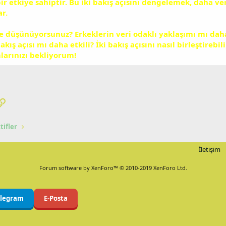
ir etkiye sahiptir. Bu iki bakış açısını dengelemek, daha ver
r.
ne düşünüyorsunuz? Erkeklerin veri odaklı yaklaşımı mı dah
akış açısı mı daha etkili? İki bakış açısını nasıl birleştire
mlarınızı bekliyorum!
pp
osta
Link
tifler
İletişim
Forum software by XenForo™
© 2010-2019 XenForo Ltd.
elegram
E-Posta