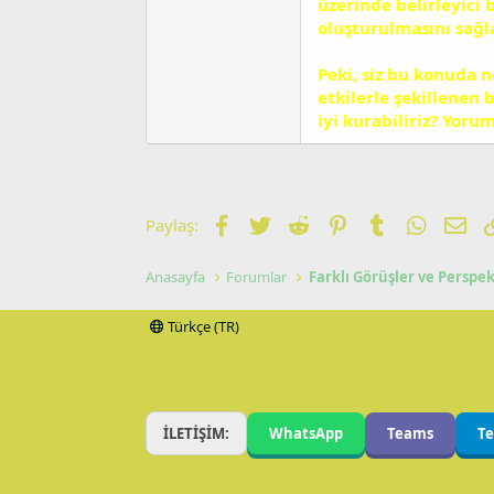
üzerinde belirleyici b
oluşturulmasını sağla
Peki, siz bu konuda 
etkilerle şekillenen b
iyi kurabiliriz? Yoru
Facebook
Twitter
Reddit
Pinterest
Tumblr
WhatsA
E-p
Paylaş:
Anasayfa
Forumlar
Farklı Görüşler ve Perspek
Türkçe (TR)
İLETİŞİM:
WhatsApp
Teams
T