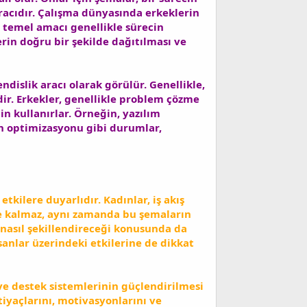
aracıdır. Çalışma dünyasında erkeklerin
n temel amacı genellikle sürecin
rin doğru bir şekilde dağıtılması ve
ndislik aracı olarak görülür. Genellikle,
rdir. Erkekler, genellikle problem çözme
in kullanırlar. Örneğin, yazılım
in optimizasyonu gibi durumlar,
tkilere duyarlıdır. Kadınlar, iş akış
kle kalmaz, aynı zamanda bu şemaların
i nasıl şekillendireceği konusunda da
sanlar üzerindeki etkilerine de dikkat
n ve destek sistemlerinin güçlendirilmesi
htiyaçlarını, motivasyonlarını ve