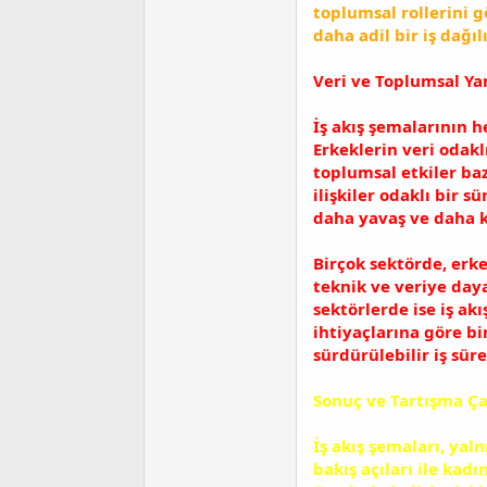
toplumsal rollerini g
daha adil bir iş dağıl
Veri ve Toplumsal Ya
İş akış şemalarının he
Erkeklerin veri odak
toplumsal etkiler baz
ilişkiler odaklı bir 
daha yavaş ve daha k
Birçok sektörde, erk
teknik ve veriye daya
sektörlerde ise iş akı
ihtiyaçlarına göre bi
sürdürülebilir iş süre
Sonuç ve Tartışma Ça
İş akış şemaları, yal
bakış açıları ile kad