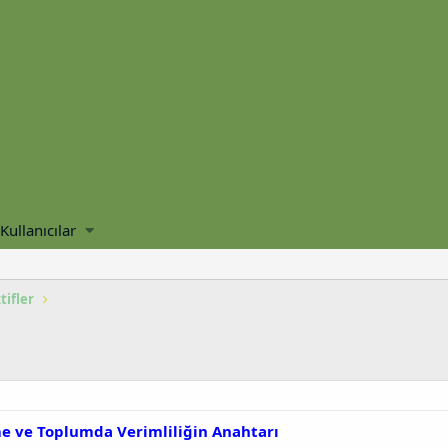
Kullanıcılar
tifler
tme ve Toplumda Verimliliğin Anahtarı