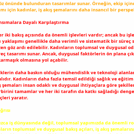
öz önünde bulunduran tasarımlar sunar. Örneğin, ekip içinde
ımı için kadınlar, iş akış şemalarını daha insancıl bir perspe
nsımalara Dayalı Karşılaştırma
r iki bakış açısında da önemli işlevleri vardır; ancak bu işl
lı yaklaşımı genellikle daha verimli ve sistematik bir süre
en göz ardı edilebilir. Kadınların toplumsal ve duygusal od
süreç tasarımı sunar. Ancak, duygusal faktörlerin ön plana 
armaşık olmasına yol açabilir.
eklerin daha baskın olduğu mühendislik ve teknoloji alanlar
lıdır. Kadınların daha fazla temsil edildiği sağlık ve eğitim
ş şemaları insan odaklı ve duygusal ihtiyaçlara göre şekilleni
rbirini tamamlar ve her iki tarafın da katkı sağladığı denge
çleri yaratır.
ğrısı
nızca iş dünyasında değil, toplumsal yapımızda da önemli ro
ınların toplumsal ve duygusal bakış açıları, iş akış şemaları