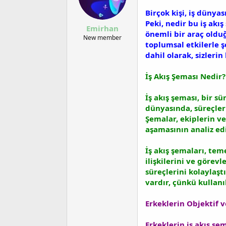
u
n
b
g
Birçok kişi, iş dünya
a
ı
Peki, nedir bu iş ak
Emirhan
ş
ç
önemli bir araç olduğ
l
t
New member
toplumsal etkilerle 
a
a
dahil olarak, sizleri
t
r
a
i
n
h
İş Akış Şeması Nedir?
i
İş akış şeması, bir s
dünyasında, süreçleri
Şemalar, ekiplerin ve
aşamasının analiz edi
İş akış şemaları, teme
ilişkilerini ve görev
süreçlerini kolaylaştı
vardır, çünkü kullanı
Erkeklerin Objektif v
Erkeklerin iş akış şe