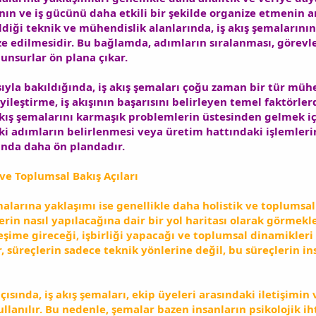
nın ve iş gücünü daha etkili bir şekilde organize etmenin 
ldiği teknik ve mühendislik alanlarında, iş akış şemalarını
ze edilmesidir. Bu bağlamda, adımların sıralanması, görevle
unsurlar ön plana çıkar.
sıyla bakıldığında, iş akış şemaları çoğu zaman bir tür mühe
 iyileştirme, iş akışının başarısını belirleyen temel faktörle
 akış şemalarını karmaşık problemlerin üstesinden gelmek iç
ki adımların belirlenmesi veya üretim hattındaki işlemler
sında daha ön plandadır.
ve Toplumsal Bakış Açıları
malarına yaklaşımı ise genellikle daha holistik ve toplumsal e
lerin nasıl yapılacağına dair bir yol haritası olarak görme
leşime gireceği, işbirliği yapacağı ve toplumsal dinamikler
 süreçlerin sadece teknik yönlerine değil, bu süreçlerin in
çısında, iş akış şemaları, ekip üyeleri arasındaki iletişimi
kullanılır. Bu nedenle, şemalar bazen insanların psikolojik i