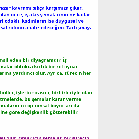
eması" kavramı sıkça karşımıza çıkar.
dan önce, iş akış şemalarının ne kadar
i odaklı, kadınların ise duygusal ve
umsal rolünü analiz edeceğim. Tartışmaya
msil eden bir diyagramdır. İş
alar oldukça kritik bir rol oynar.
arına yardımcı olur. Ayrıca, sürecin her
ller, işlerin sırasını, birbirleriyle olan
şletmelerde, bu şemalar karar verme
ş şemalarının toplumsal boyutları da
ine göre değişkenlik gösterebilir.
lı olur. Onlar için şemalar, bir sürecin