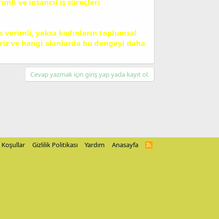
imli ve insancıl iş süreçleri
a verimli, yoksa kadınların toplumsal
biliriz ve hangi alanlarda bu dengeyi daha
Cevap yazmak için giriş yap yada kayıt ol.
Koşullar
Gizlilik Politikası
Yardım
Anasayfa
R
S
S