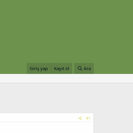
Giriş yap
Kayıt ol
Ara
#1